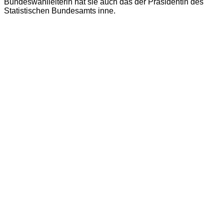
Bundeswahlleiterin hat sie auch das der Präsidentin des
Statistischen Bundesamts inne.