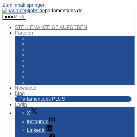
Zum Inhalt springen
parlamentjobs.de
Menü
STELLENANZEIGE AUFGEBEN
Parteien
AfD
Bündnis 90/Die Grünen
Bündnis Sahra Wagenknecht
CDU
CSU
Die Linke
FDP
SPD
Volt
Newsletter
Blog
Parlamentjobs PLUS
Login
X
Instagram
LinkedIn