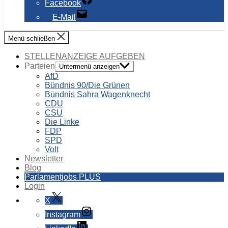
Facebook
E-Mail
Menü schließen
STELLENANZEIGE AUFGEBEN
Parteien
Untermenü anzeigen
AfD
Bündnis 90/Die Grünen
Bündnis Sahra Wagenknecht
CDU
CSU
Die Linke
FDP
SPD
Volt
Newsletter
Blog
Parlamentjobs PLUS
Login
X
Instagram