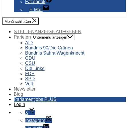
Facebook
E-Mail
Menü schließen
STELLENANZEIGE AUFGEBEN
Parteien
Untermenü anzeigen
AfD
Bündnis 90/Die Grünen
Bündnis Sahra Wagenknecht
CDU
CSU
Die Linke
FDP
SPD
Volt
Newsletter
Blog
Parlamentjobs PLUS
Login
X
Instagram