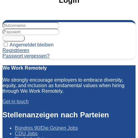
Login
Angemeldet bleiben
Registrieren
Passwort vergessen?
We Work Remotely
We strongly encourage employers to embrace diversity,
equity, and inclusion as fundamental values when hiring
through We Work Remotely.
Get in touch
Stellenanzeigen nach Parteien
Bündnis 90/Die Grünen Jobs
CDU Jobs