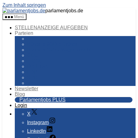
Zum Inhalt springen
parlamentjobs.de
Menü
STELLENANZEIGE AUFGEBEN
Parteien
AfD
Bündnis 90/Die Grünen
Bündnis Sahra Wagenknecht
CDU
CSU
Die Linke
FDP
SPD
Volt
Newsletter
Blog
Parlamentjobs PLUS
Login
X
Instagram
LinkedIn