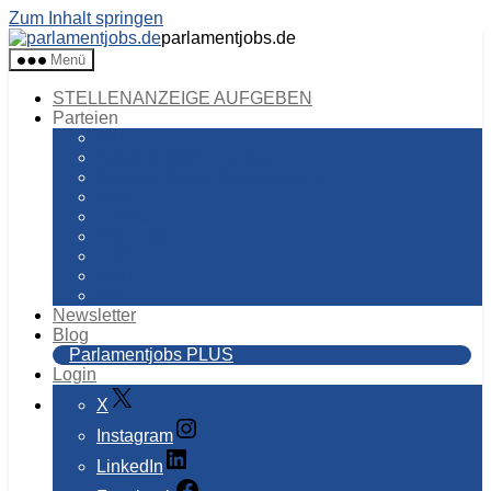
Zum Inhalt springen
parlamentjobs.de
Menü
STELLENANZEIGE AUFGEBEN
Parteien
AfD
Bündnis 90/Die Grünen
Bündnis Sahra Wagenknecht
CDU
CSU
Die Linke
FDP
SPD
Volt
Newsletter
Blog
Parlamentjobs PLUS
Login
X
Instagram
LinkedIn