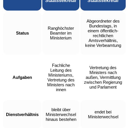
Staatssekretär
Staatssekretär
Abgeordneter des
Bundestags, in
Ranghöchster
einem öffentlich-
Status
Beamter im
rechtlichen
Ministerium
Amtsverhältnis,
keine Verbeamtung
Fachliche
Vertretung des
Leitung des
Ministers nach
Ministeriums,
Aufgaben
außen, Vermittlung
Vertretung des
zwischen Regierung
Ministers nach
und Parlament
innen
bleibt über
endet bei
Dienstverhältnis
Ministerwechsel
Ministerwechsel
hinaus bestehen