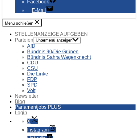
Facebook
E-Mail
Menü schließen
STELLENANZEIGE AUFGEBEN
Parteien
Untermenü anzeigen
AfD
Bündnis 90/Die Grünen
Bündnis Sahra Wagenknecht
CDU
CSU
Die Linke
FDP
SPD
Volt
Newsletter
Blog
Parlamentjobs PLUS
Login
X
Instagram