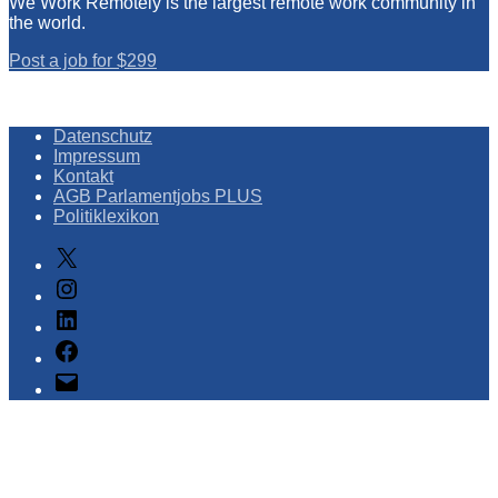
We Work Remotely is the largest remote work community in
the world.
Post a job for $299
Datenschutz
Impressum
Kontakt
AGB Parlamentjobs PLUS
Politiklexikon
X
Instagram
LinkedIn
Facebook
E-
Mail