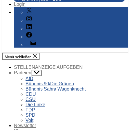
Login
X
Instagram
LinkedIn
Facebook
E-
Mail
Menü schließen
STELLENANZEIGE AUFGEBEN
Parteien
Untermenü
anzeigen
AfD
Bündnis 90/Die Grünen
Bündnis Sahra Wagenknecht
CDU
CSU
Die Linke
FDP
SPD
Volt
Newsletter