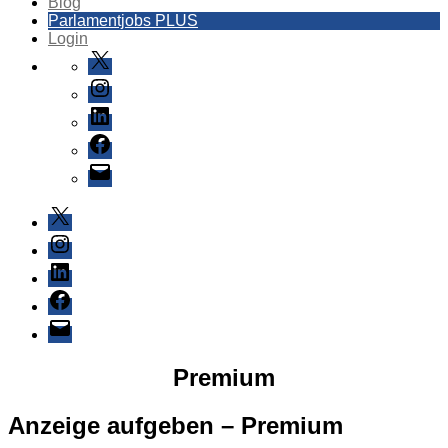
Blog
Parlamentjobs PLUS
Login
X
Instagram
LinkedIn
Facebook
E-
Mail
X
Instagram
LinkedIn
Facebook
E-
Mail
Premium
Anzeige aufgeben – Premium