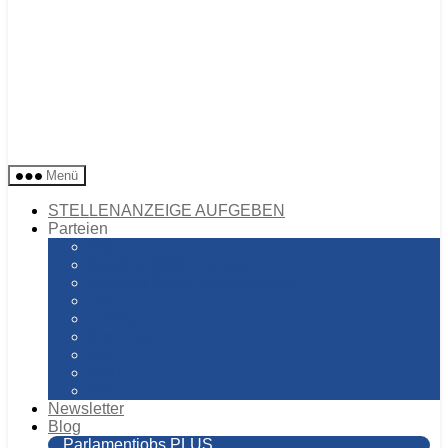
parlamentjobs.de
Menü
STELLENANZEIGE AUFGEBEN
Parteien
AfD
Bündnis 90/Die Grünen
Bündnis Sahra Wagenknecht
CDU
CSU
Die Linke
FDP
SPD
Volt
Newsletter
Blog
Parlamentjobs PLUS