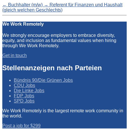
←
Buchhalter (m/w)
→
Referent für Finanzen und Haushalt
(gleich welchen Geschlechts)
We Work Remotely
We strongly encourage employers to embrace diversity,
equity, and inclusion as fundamental values when hiring
through We Work Remotely.
Get in touch
Stellenanzeigen nach Parteien
Bündnis 90/Die Grünen Jobs
CDU Jobs
Die Linke Jobs
FDP Jobs
SPD Jobs
We Work Remotely is the largest remote work community in
the world.
Post a job for $299