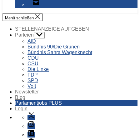
E-
Mail
Menü schließen
STELLENANZEIGE AUFGEBEN
Parteien
Untermenü
anzeigen
AfD
Bündnis 90/Die Grünen
Bündnis Sahra Wagenknecht
CDU
CSU
Die Linke
FDP
SPD
Volt
Newsletter
Blog
Parlamentjobs PLUS
Login
X
Instagram
LinkedIn