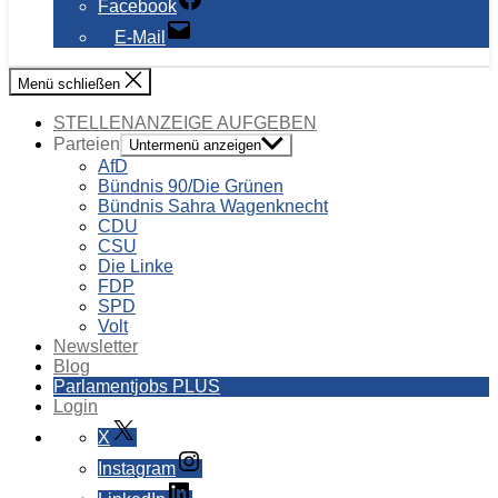
Facebook
E-Mail
Menü schließen
STELLENANZEIGE AUFGEBEN
Parteien
Untermenü anzeigen
AfD
Bündnis 90/Die Grünen
Bündnis Sahra Wagenknecht
CDU
CSU
Die Linke
FDP
SPD
Volt
Newsletter
Blog
Parlamentjobs PLUS
Login
X
Instagram