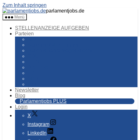
Zum Inhalt springen
parlamentjobs.de
Menü
STELLENANZEIGE AUFGEBEN
Parteien
AfD
Bündnis 90/Die Grünen
Bündnis Sahra Wagenknecht
CDU
CSU
Die Linke
FDP
SPD
Volt
Newsletter
Blog
Parlamentjobs PLUS
Login
X
Instagram
LinkedIn