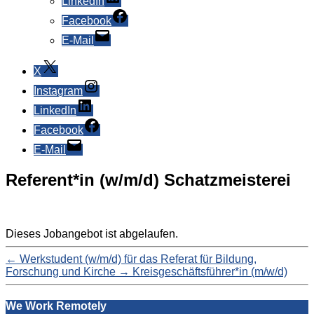
LinkedIn
Facebook
E-Mail
X
Instagram
LinkedIn
Facebook
E-Mail
Referent*in (w/m/d) Schatzmeisterei
Dieses Jobangebot ist abgelaufen.
←
Werkstudent (w/m/d) für das Referat für Bildung,
Forschung und Kirche
→
Kreisgeschäftsführer*in (m/w/d)
We Work Remotely