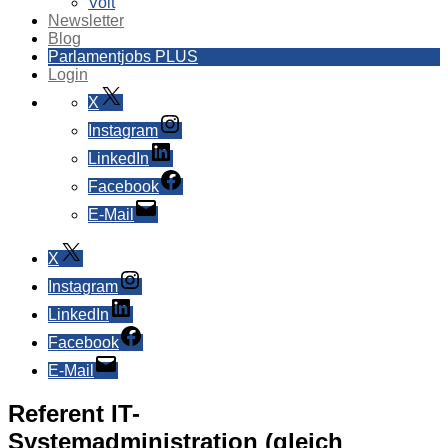
Volt
Newsletter
Blog
Parlamentjobs PLUS
Login
X
Instagram
LinkedIn
Facebook
E-Mail
X
Instagram
LinkedIn
Facebook
E-Mail
Referent IT-
Systemadministration (gleich