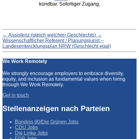
kündbar. Sofortiger Zugang.
←
Assistenz (gleich welchen Geschlechts)
→
Wissenschaftlicher Referent / Planungsjurist –
Landesentwicklungsplan NRW (Geschlecht egal)
We Work Remotely
We strongly encourage employers to embrace diversity,
equity, and inclusion as fundamental values when hiring
through We Work Remotely.
Get in touch
Stellenanzeigen nach Parteien
Bündnis 90/Die Grünen Jobs
CDU Jobs
Die Linke Jobs
FDP Jobs