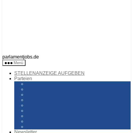
parlamentjobs.de
Menü
STELLENANZEIGE AUFGEBEN
Parteien
AfD
Bündnis 90/Die Grünen
Bündnis Sahra Wagenknecht
CDU
CSU
Die Linke
FDP
SPD
Volt
Newsletter