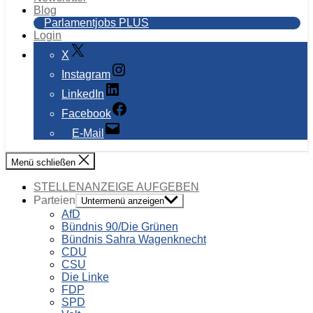
Blog
Parlamentjobs PLUS
Login
X
Instagram
LinkedIn
Facebook
E-Mail
Menü schließen
STELLENANZEIGE AUFGEBEN
Parteien
Untermenü anzeigen
AfD
Bündnis 90/Die Grünen
Bündnis Sahra Wagenknecht
CDU
CSU
Die Linke
FDP
SPD