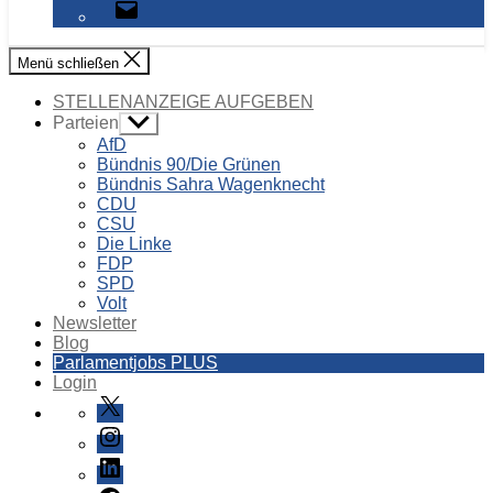
E-
Mail
Menü schließen
STELLENANZEIGE AUFGEBEN
Parteien
Untermenü
anzeigen
AfD
Bündnis 90/Die Grünen
Bündnis Sahra Wagenknecht
CDU
CSU
Die Linke
FDP
SPD
Volt
Newsletter
Blog
Parlamentjobs PLUS
Login
X
Instagram
LinkedIn