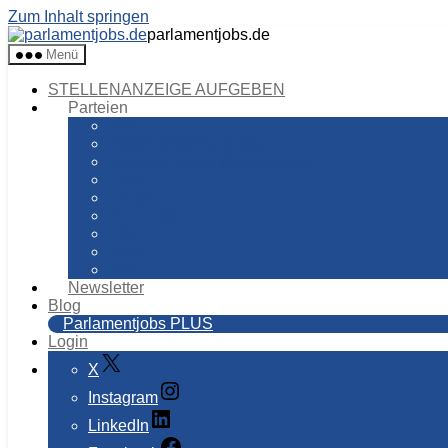
Zum Inhalt springen
parlamentjobs.de
Menü
STELLENANZEIGE AUFGEBEN
Parteien
AfD
Bündnis 90/Die Grünen
Bündnis Sahra Wagenknecht
CDU
CSU
Die Linke
FDP
SPD
Volt
Newsletter
Blog
Parlamentjobs PLUS
Login
X
Instagram
LinkedIn