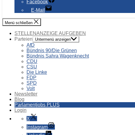
Facebook
E-Mail
Menü schließen
STELLENANZEIGE AUFGEBEN
Parteien
Untermenü anzeigen
AfD
Bündnis 90/Die Grünen
Bündnis Sahra Wagenknecht
CDU
CSU
Die Linke
FDP
SPD
Volt
Newsletter
Blog
Parlamentjobs PLUS
Login
X
Instagram