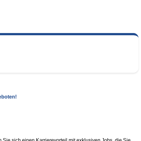
eboten!
Sie sich einen Karrierevorteil mit exklusiven Jobs, die Sie