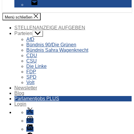
E-
Mail
Menü schließen
STELLENANZEIGE AUFGEBEN
Parteien
Untermenü
anzeigen
AfD
Bündnis 90/Die Grünen
Bündnis Sahra Wagenknecht
CDU
CSU
Die Linke
FDP
SPD
Volt
Newsletter
Blog
Parlamentjobs PLUS
Login
X
Instagram
LinkedIn